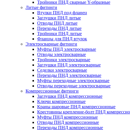
Тройники ПНД сварные Y-образные
Литые фитинги
Втулки ПНД под фланец
Заглушки ПНД литые
Отводы ПНД литые
Переходы ПНД литые
Тройники ПНД литые
Фланцы для ПНД втулок
Электросварные фитинги
Муфты ПНД электросварные
Отводы электросварные
Тройники электросварные
Заглушки ПНД электросварные
Седелки электросварные
Переходы ПНД электросварные
Муфты переходные электросварные
Отводы переходные электросварные
Компрессионные фитинги
Заглушки ПНД компрессионные
Ключи компрессионные
Краны шаровые ПНД компрессионные
Крестовины крепление-болт ПНД компресси
Муфты ПНД компрессионные
Отводы ПНД компрессионные
Переходы ПНД компрессионные