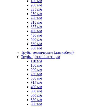
180 мм
200 мм
225 мм
250 мм
280 мм
315 мм
355 мм
400 мм
450 мм
500 мм
560 мм
630 мм
Трубы технические (для кабеля)
Трубы для канализации
110 мм
160 мм
200 мм
250 мм
300 мм
315 мм
400 мм
500 мм
600 мм
630 мм
800 мм