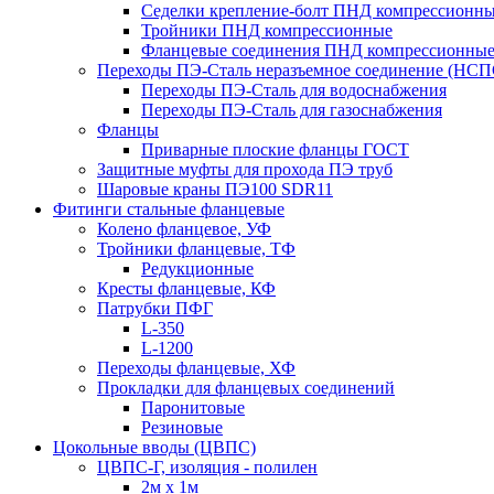
Седелки крепление-болт ПНД компрессионн
Тройники ПНД компрессионные
Фланцевые соединения ПНД компрессионны
Переходы ПЭ-Сталь неразъемное соединение (НСП
Переходы ПЭ-Сталь для водоснабжения
Переходы ПЭ-Сталь для газоснабжения
Фланцы
Приварные плоские фланцы ГОСТ
Защитные муфты для прохода ПЭ труб
Шаровые краны ПЭ100 SDR11
Фитинги стальные фланцевые
Колено фланцевое, УФ
Тройники фланцевые, ТФ
Редукционные
Кресты фланцевые, КФ
Патрубки ПФГ
L-350
L-1200
Переходы фланцевые, ХФ
Прокладки для фланцевых соединений
Паронитовые
Резиновые
Цокольные вводы (ЦВПС)
ЦВПС-Г, изоляция - полилен
2м х 1м