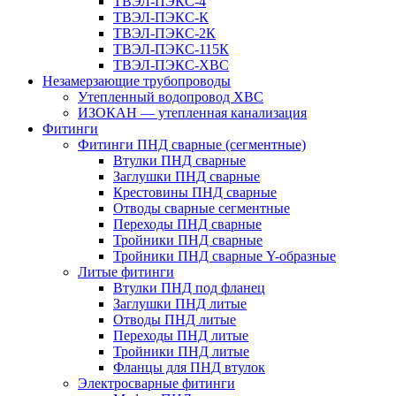
ТВЭЛ-ПЭКС-4
ТВЭЛ-ПЭКС-К
ТВЭЛ-ПЭКС-2К
ТВЭЛ-ПЭКС-115К
ТВЭЛ-ПЭКС-ХВС
Незамерзающие трубопроводы
Утепленный водопровод ХВС
ИЗОКАН — утепленная канализация
Фитинги
Фитинги ПНД сварные (сегментные)
Втулки ПНД сварные
Заглушки ПНД сварные
Крестовины ПНД сварные
Отводы сварные сегментные
Переходы ПНД сварные
Тройники ПНД сварные
Тройники ПНД сварные Y-образные
Литые фитинги
Втулки ПНД под фланец
Заглушки ПНД литые
Отводы ПНД литые
Переходы ПНД литые
Тройники ПНД литые
Фланцы для ПНД втулок
Электросварные фитинги