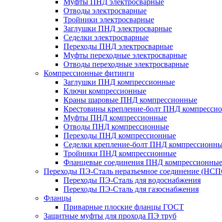
Муфты ПНД электросварные
Отводы электросварные
Тройники электросварные
Заглушки ПНД электросварные
Седелки электросварные
Переходы ПНД электросварные
Муфты переходные электросварные
Отводы переходные электросварные
Компрессионные фитинги
Заглушки ПНД компрессионные
Ключи компрессионные
Краны шаровые ПНД компрессионные
Крестовины крепление-болт ПНД компресси
Муфты ПНД компрессионные
Отводы ПНД компрессионные
Переходы ПНД компрессионные
Седелки крепление-болт ПНД компрессионн
Тройники ПНД компрессионные
Фланцевые соединения ПНД компрессионны
Переходы ПЭ-Сталь неразъемное соединение (НСП
Переходы ПЭ-Сталь для водоснабжения
Переходы ПЭ-Сталь для газоснабжения
Фланцы
Приварные плоские фланцы ГОСТ
Защитные муфты для прохода ПЭ труб