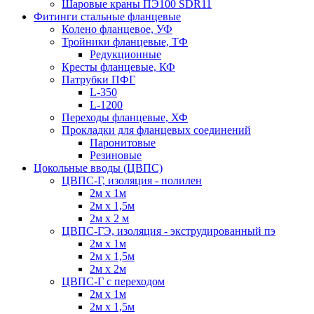
Шаровые краны ПЭ100 SDR11
Фитинги стальные фланцевые
Колено фланцевое, УФ
Тройники фланцевые, ТФ
Редукционные
Кресты фланцевые, КФ
Патрубки ПФГ
L-350
L-1200
Переходы фланцевые, ХФ
Прокладки для фланцевых соединений
Паронитовые
Резиновые
Цокольные вводы (ЦВПС)
ЦВПС-Г, изоляция - полилен
2м х 1м
2м х 1,5м
2м х 2 м
ЦВПС-ГЭ, изоляция - экструдированный пэ
2м х 1м
2м х 1,5м
2м х 2м
ЦВПС-Г с переходом
2м х 1м
2м х 1,5м