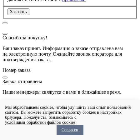
Заказать
Спасибо за покупку!
Ваш заказ принят. Информация о заказе отправлена вам
на электронную почту. Ожидайте звонок оператора для
подтверждения заказа.
Номер заказа
Заявка отправлена
Наши менеджеры свяжутся с вами в ближайшее время.
Мы обрабатываем cookies, чтобы улучшить ваш опыт пользования
О способах доставки
сайтом. Вы можете запретить обработку сookies в настройках
браузера. Пожалуйста, ознакомьтесь с
О порядке оплаты
условиями обработки файлов cookies
Согласен
Политика ООО «РегионТрубКомплект» в отношении
организации обработки и обеспечения безопасности