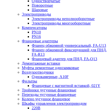
Одностворчатые
Поворотные
Шаровые
Электроприводы
Электроприводы неполнооборотные
Электроприводы многооборотные
Компенсаторы
PN10
PN16
Фланцевые адаптеры
Фланец обжимной универсальный, FA-U13
Фланец обжимной фиксирующий для ПНД,
FA-R13
Фланцевый адаптер для ПНД, FA-Q13
Демонтажные вставки
Муфты ремонтные однозамковые
Воздухоотводчики
Однокамерные, A10F
Фильтры
Фланцевые с магнитной вставкой, 021Y
Тройники чугунные фланцевые
Переходы чугунные фланцевые
Колено чугунное фланцевое
Шкафы управления электроприводом
220В