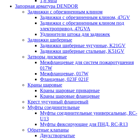
1,6 Мпа
Запорная арматура DENDOR
Задвижки c обрезиненным клином
Задвижки с обрезиненным клином, 47GV
Задвижки с обрезиненным клином под
электропривод, 47GVA
Удлинители штока для задвижек
Задвижки шиберные
Задвижки шиберные чугунные, K21GV
Задвижки шиберные стальные, K51GV
Затворы дисковые
Межфланцевые для систем пожаротушения
017W
Межфланцевые, 017W
Фланцевые, 023F 021F
Краны шаровые
Краны шаровые приварные
Краны шаровые фланцевые
Крест чугунный фланцевый
Муфты соединительные
Муфты соединительные универсальные, RC-
U13
Муфты фиксирующие для ПНД, RC-R13
Обратные клапаны
Двухстворчатые