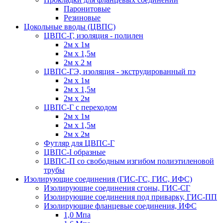
Паронитовые
Резиновые
Цокольные вводы (ЦВПС)
ЦВПС-Г, изоляция - полилен
2м х 1м
2м х 1,5м
2м х 2 м
ЦВПС-ГЭ, изоляция - экструдированный пэ
2м х 1м
2м х 1,5м
2м х 2м
ЦВПС-Г с переходом
2м х 1м
2м х 1,5м
2м х 2м
Футляр для ЦВПС-Г
ЦВПС-I образные
ЦВПС-П со свободным изгибом полиэтиленовой
трубы
Изолирующие соединения (ГИС-ГС, ГИС, ИФС)
Изолирующие соединения сгоны, ГИС-СГ
Изолирующие соединения под приварку, ГИС-ПП
Изолирующие фланцевые соединения, ИФС
1,0 Мпа