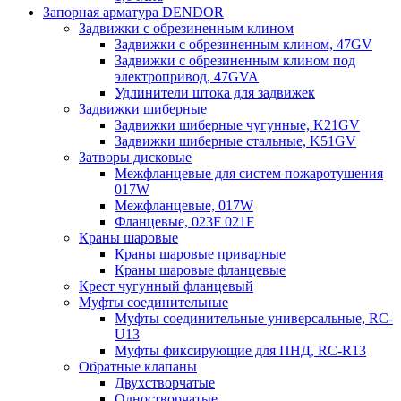
Запорная арматура DENDOR
Задвижки c обрезиненным клином
Задвижки с обрезиненным клином, 47GV
Задвижки с обрезиненным клином под
электропривод, 47GVA
Удлинители штока для задвижек
Задвижки шиберные
Задвижки шиберные чугунные, K21GV
Задвижки шиберные стальные, K51GV
Затворы дисковые
Межфланцевые для систем пожаротушения
017W
Межфланцевые, 017W
Фланцевые, 023F 021F
Краны шаровые
Краны шаровые приварные
Краны шаровые фланцевые
Крест чугунный фланцевый
Муфты соединительные
Муфты соединительные универсальные, RC-
U13
Муфты фиксирующие для ПНД, RC-R13
Обратные клапаны
Двухстворчатые
Одностворчатые