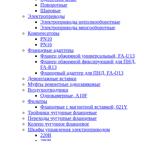
Поворотные
Шаровые
Электроприводы
Электроприводы неполнооборотные
Электроприводы многооборотные
Компенсаторы
PN10
PN16
Фланцевые адаптеры
Фланец обжимной универсальный, FA-U13
Фланец обжимной фиксирующий для ПНД,
FA-R13
Фланцевый адаптер для ПНД, FA-Q13
Демонтажные вставки
Муфты ремонтные однозамковые
Воздухоотводчики
Однокамерные, A10F
Фильтры
Фланцевые с магнитной вставкой, 021Y
Тройники чугунные фланцевые
Переходы чугунные фланцевые
Колено чугунное фланцевое
Шкафы управления электроприводом
220В
380В