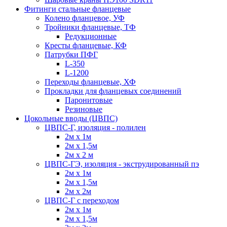
Фитинги стальные фланцевые
Колено фланцевое, УФ
Тройники фланцевые, ТФ
Редукционные
Кресты фланцевые, КФ
Патрубки ПФГ
L-350
L-1200
Переходы фланцевые, ХФ
Прокладки для фланцевых соединений
Паронитовые
Резиновые
Цокольные вводы (ЦВПС)
ЦВПС-Г, изоляция - полилен
2м х 1м
2м х 1,5м
2м х 2 м
ЦВПС-ГЭ, изоляция - экструдированный пэ
2м х 1м
2м х 1,5м
2м х 2м
ЦВПС-Г с переходом
2м х 1м
2м х 1,5м