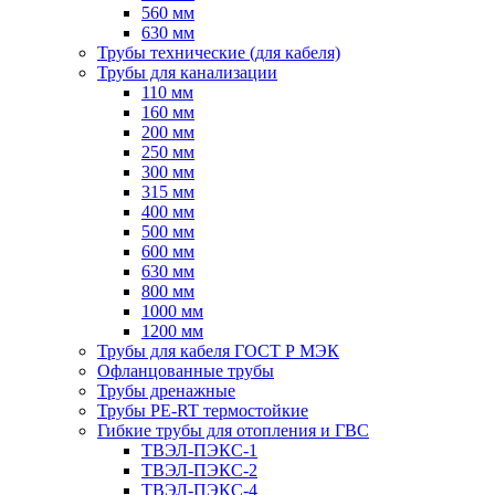
560 мм
630 мм
Трубы технические (для кабеля)
Трубы для канализации
110 мм
160 мм
200 мм
250 мм
300 мм
315 мм
400 мм
500 мм
600 мм
630 мм
800 мм
1000 мм
1200 мм
Трубы для кабеля ГОСТ Р МЭК
Офланцованные трубы
Трубы дренажные
Трубы PE-RT термостойкие
Гибкие трубы для отопления и ГВС
ТВЭЛ-ПЭКС-1
ТВЭЛ-ПЭКС-2
ТВЭЛ-ПЭКС-4