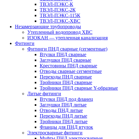
ТВЭЛ-ПЭКС-К
ТВЭЛ-ПЭКС-2К
ТВЭЛ-ПЭКС-115К
ТВЭЛ-ПЭКС-ХВС
Незамерзающие трубопроводы
Утепленный водопровод ХВС
ИЗОКАН — утепленная канализация
Фитинги
Фитинги ПНД сварные (сегментные)
Втулки ПНД сварные
Заглушки ПНД сварные
Крестовины ПНД сварные
Отводы сварные сегментные
Переходы ПНД сварные
Тройники ПНД сварные
Тройники ПНД сварные Y-образные
Литые фитинги
Втулки ПНД под фланец
Заглушки ПНД литые
Отводы ПНД литые
Переходы ПНД литые
Тройники ПНД литые
Фланцы для ПНД втулок
Электросварные фитинги
Муфты ПНД электросварные