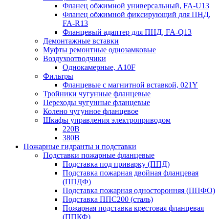
Фланец обжимной универсальный, FA-U13
Фланец обжимной фиксирующий для ПНД,
FA-R13
Фланцевый адаптер для ПНД, FA-Q13
Демонтажные вставки
Муфты ремонтные однозамковые
Воздухоотводчики
Однокамерные, A10F
Фильтры
Фланцевые с магнитной вставкой, 021Y
Тройники чугунные фланцевые
Переходы чугунные фланцевые
Колено чугунное фланцевое
Шкафы управления электроприводом
220В
380В
Пожарные гидранты и подставки
Подставки пожарные фланцевые
Подставка под приварку (ППД)
Подставка пожарная двойная фланцевая
(ППДФ)
Подставка пожарная односторонняя (ППФО)
Подставка ППС200 (сталь)
Пожарная подставка крестовая фланцевая
(ППКФ)