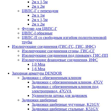
2м х 1,5м
2м х 2м
ЦВПС-Г с переходом
2м х 1м
2м х 1,5м
2м х 2м
Футляр для ЦВПС-Г
ЦВПС-I образные
ЦВПС-П со свободным изгибом полиэтиленовой
трубы
Изолирующие соединения (ГИС-ГС, ГИС, ИФС)
Изолирующие соединения сгоны, ГИС-СГ
Изолирующие соединения под приварку, ГИС-ПП
Изолирующие фланцевые соединения, ИФС
1,0 Мпа
1,6 Мпа
Запорная арматура DENDOR
Задвижки c обрезиненным клином
Задвижки с обрезиненным клином, 47GV
Задвижки с обрезиненным клином под
электропривод, 47GVA
Удлинители штока для задвижек
Задвижки шиберные
Задвижки шиберные чугунные, K21GV
Задвижки шиберные стальные, K51GV