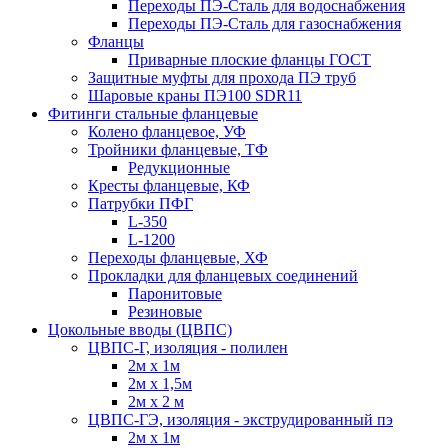
Переходы ПЭ-Сталь для водоснабжения
Переходы ПЭ-Сталь для газоснабжения
Фланцы
Приварные плоские фланцы ГОСТ
Защитные муфты для прохода ПЭ труб
Шаровые краны ПЭ100 SDR11
Фитинги стальные фланцевые
Колено фланцевое, УФ
Тройники фланцевые, ТФ
Редукционные
Кресты фланцевые, КФ
Патрубки ПФГ
L-350
L-1200
Переходы фланцевые, ХФ
Прокладки для фланцевых соединений
Паронитовые
Резиновые
Цокольные вводы (ЦВПС)
ЦВПС-Г, изоляция - полилен
2м х 1м
2м х 1,5м
2м х 2 м
ЦВПС-ГЭ, изоляция - экструдированный пэ
2м х 1м