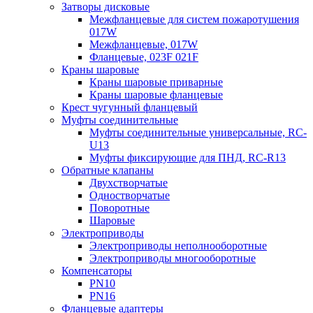
Затворы дисковые
Межфланцевые для систем пожаротушения
017W
Межфланцевые, 017W
Фланцевые, 023F 021F
Краны шаровые
Краны шаровые приварные
Краны шаровые фланцевые
Крест чугунный фланцевый
Муфты соединительные
Муфты соединительные универсальные, RC-
U13
Муфты фиксирующие для ПНД, RC-R13
Обратные клапаны
Двухстворчатые
Одностворчатые
Поворотные
Шаровые
Электроприводы
Электроприводы неполнооборотные
Электроприводы многооборотные
Компенсаторы
PN10
PN16
Фланцевые адаптеры