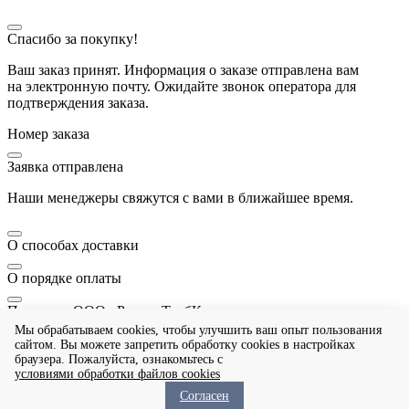
Спасибо за покупку!
Ваш заказ принят. Информация о заказе отправлена вам
на электронную почту. Ожидайте звонок оператора для
подтверждения заказа.
Номер заказа
Заявка отправлена
Наши менеджеры свяжутся с вами в ближайшее время.
О способах доставки
О порядке оплаты
Политика ООО «РегионТрубКомплект» в отношении
организации обработки и обеспечения безопасности
Мы обрабатываем cookies, чтобы улучшить ваш опыт пользования
персональных данных
сайтом. Вы можете запретить обработку сookies в настройках
браузера. Пожалуйста, ознакомьтесь с
условиями обработки файлов cookies
Товар добавлен в корзину
Согласен