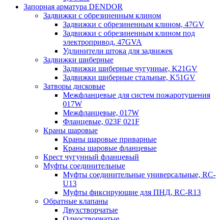
Запорная арматура DENDOR
Задвижки c обрезиненным клином
Задвижки с обрезиненным клином, 47GV
Задвижки с обрезиненным клином под
электропривод, 47GVA
Удлинители штока для задвижек
Задвижки шиберные
Задвижки шиберные чугунные, K21GV
Задвижки шиберные стальные, K51GV
Затворы дисковые
Межфланцевые для систем пожаротушения
017W
Межфланцевые, 017W
Фланцевые, 023F 021F
Краны шаровые
Краны шаровые приварные
Краны шаровые фланцевые
Крест чугунный фланцевый
Муфты соединительные
Муфты соединительные универсальные, RC-
U13
Муфты фиксирующие для ПНД, RC-R13
Обратные клапаны
Двухстворчатые
Одностворчатые