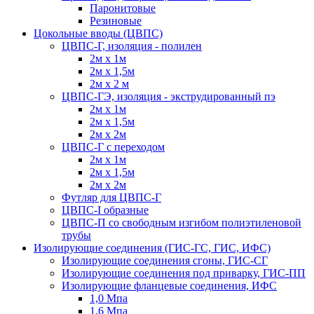
Паронитовые
Резиновые
Цокольные вводы (ЦВПС)
ЦВПС-Г, изоляция - полилен
2м х 1м
2м х 1,5м
2м х 2 м
ЦВПС-ГЭ, изоляция - экструдированный пэ
2м х 1м
2м х 1,5м
2м х 2м
ЦВПС-Г с переходом
2м х 1м
2м х 1,5м
2м х 2м
Футляр для ЦВПС-Г
ЦВПС-I образные
ЦВПС-П со свободным изгибом полиэтиленовой
трубы
Изолирующие соединения (ГИС-ГС, ГИС, ИФС)
Изолирующие соединения сгоны, ГИС-СГ
Изолирующие соединения под приварку, ГИС-ПП
Изолирующие фланцевые соединения, ИФС
1,0 Мпа
1,6 Мпа