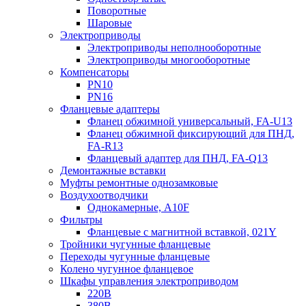
Поворотные
Шаровые
Электроприводы
Электроприводы неполнооборотные
Электроприводы многооборотные
Компенсаторы
PN10
PN16
Фланцевые адаптеры
Фланец обжимной универсальный, FA-U13
Фланец обжимной фиксирующий для ПНД,
FA-R13
Фланцевый адаптер для ПНД, FA-Q13
Демонтажные вставки
Муфты ремонтные однозамковые
Воздухоотводчики
Однокамерные, A10F
Фильтры
Фланцевые с магнитной вставкой, 021Y
Тройники чугунные фланцевые
Переходы чугунные фланцевые
Колено чугунное фланцевое
Шкафы управления электроприводом
220В
380В